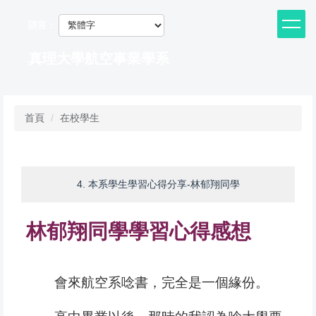
跳
到
語言：
主
要
真理大學航空事業學系
內
容
區
首頁
在校學生
4. 本系學生學習心得分享-林郁翔同學
林郁翔同學學習心得感想
會來航空系唸書，完全是一個緣份。