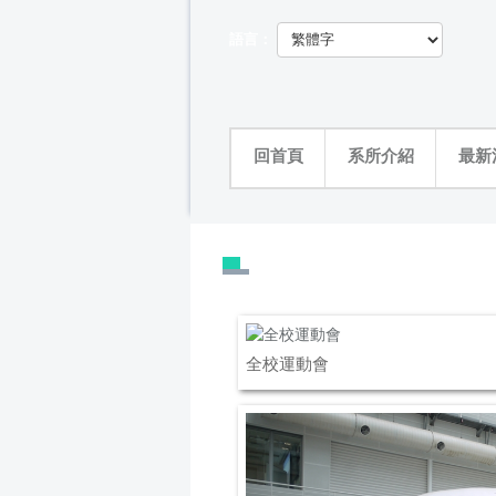
跳
到
語言：
主
要
內
容
區
回首頁
系所介紹
最新
全校運動會