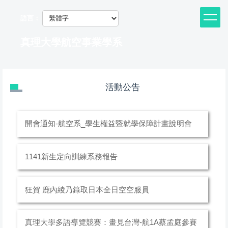
跳
到
語言：
主
要
真理大學航空事業學系
內
容
區
活動公告
開會通知-航空系_學生權益暨就學保障計畫說明會
1141新生定向訓練系務報告
狂賀 鹿內綾乃錄取日本全日空空服員
真理大學多語導覽競賽：畫見台灣-航1A蔡孟庭參賽